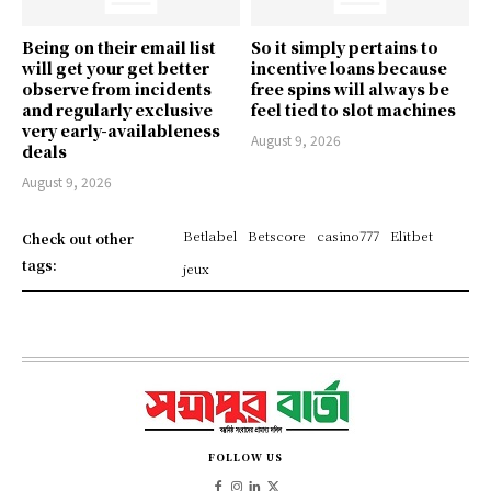
Being on their email list
So it simply pertains to
will get your get better
incentive loans because
observe from incidents
free spins will always be
and regularly exclusive
feel tied to slot machines
very early-availableness
August 9, 2026
deals
August 9, 2026
Betlabel
Betscore
casino777
Elitbet
Check out other
tags:
jeux
FOLLOW US