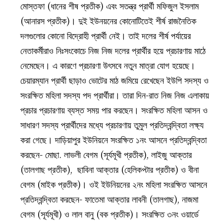
মোস্তফা (ধানের শীষ প্রতীক) এবং সতন্ত্র প্রার্থী মফিজুল ইসলাম
(আনারস প্রতীক)। দুই ইউনয়নের কোনোটিতেই শীর্ষ রাজনৈতিক
দলগুলোর কোনো বিদ্রোহী প্রার্থী নেই। তাই দলের শীর্ষ পর্যায়ের
নেতাকর্মীরাও নিঃসংকোচে নিজ নিজ দলের প্রার্থীর হয়ে প্রচারণায় মাঠে
নেমেছেন। এ কারণে প্রচারণা উৎসবে নতুন মাত্রা যোগ হয়েছে।
চেয়ারম্যান প্রার্থী ছাড়াও ভোটের মাঠ জমিয়ে রেখেছেন ইউপি সদস্য ও
সংরক্ষিত মহিলা সদস্য পদ প্রার্থীরা। তারা দিন-রাত নিজ নিজ এলাকায়
প্রচার প্রচারণায় ব্যস্ত সময় পার করছেন। সংরক্ষিত মহিলা আসন ও
সাধারণ সদস্য প্রার্থীদের মধ্যে প্রচারণায় তুমুল প্রতিদ্বন্দ্বিতা লক্ষ্য
করা গেছে। দাড়িয়াপুর ইউনিয়নে সংরক্ষিত ১নং আসনে প্রতিদ্বন্দ্বিতা
করছেন- মোছা. লাভলী বেগম (সূর্যমূখী প্রতীক), লাইজু আক্তার
(তালগাছ প্রতীক), ছাবিনা আক্তার (হেলিকপ্টার প্রতীক) ও বীনা
বেগম (মাইক প্রতীক)। ওই ইউনিয়নের ২নং মহিলা সংরক্ষিত আসনে
প্রতিদ্বন্দ্বিতা করছেন- ফাতেমা আক্তার লাবনী (তালগাছ), নাজমা
বেগম (সূর্যমূখী) ও লাল বানু (বক প্রতীক)। সংরক্ষিত ৩নং ওয়ার্ডে