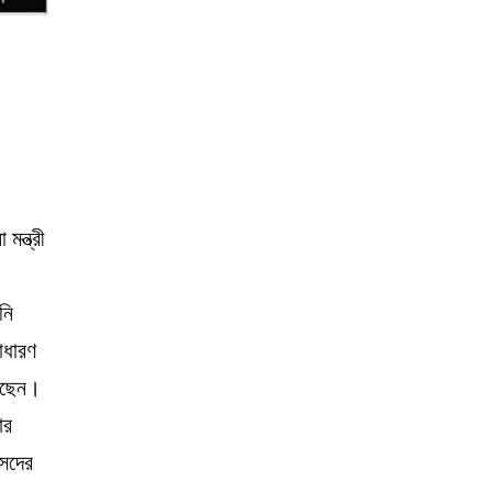
মন্ত্রী
নি
াধারণ
য়েছেন।
ার
ংসদের