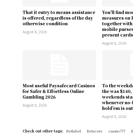
That it entry to means assistance
You’ll find m
is offered, regardless of the day
measures on 
otherwise condition
together with
mobile purses
August 8, 2026
present card
August 8, 2026
Most useful Paysafecard Casinos
To the weekda
for Safer & Effortless Online
the was $140,
Gambling 2026
weekends star
whenever no-l
August 8, 2026
hold’em is out
August 8, 2026
Check out other tags:
Betlabel
Betscore
casino777
E