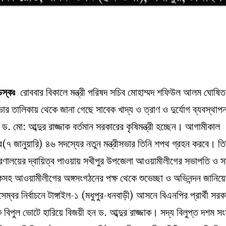
ডেস্কঃ
রোববার বিকালে মন্ত্রী পরিষদ সচিব মোহাম্মদ শফিউল আলম ঘোষিত
সভার তালিকায় থেকে জানা গেছে সাবেক খাদ্য ও ত্রাণ ও দুর্যোগ ব্যবস্থাপনা 
দ ড. মো: আব্দুর রাজ্জাক বর্তমান সরকারের কৃষিমন্ত্রী হচ্ছেন। আগামীকাল
(৭ জানুয়ারি) ৪৬ সদস্যের নতুন মন্ত্রীসভার তিনি শপথ গ্রহন করবে। তি
্ত্রণালয়ের দ্বায়িত্ব পাওয়ায় সখীপুর উপজেলা আওয়ামীলীগের সভাপতি ও স
কসহ আওয়ামীলীগের অঙ্গসংগঠনের পক্ষ থেকে শুভেচ্ছা ও অভিনন্দন জানি
েম্বর নির্বাচনে টাঙ্গাইল-১ (মধুপুর-ধনবাড়ী) আসনে বিএনপির প্রার্থী সরক
 বিপুল ভোটে হারিয়ে বিজয়ী হন ড. আব্দুর রাজ্জাক। সদ্য বিলুপ্ত দশম স