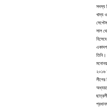
সদস্য 
খাদ্য ও
সেপ্টেম
সাল থে
হিসেবে
একাদশ 
তিনি। 
মনোনয়
২০১৬ খ
লীগের 
অধ্যয়ন
ছাত্রল
প্রধান