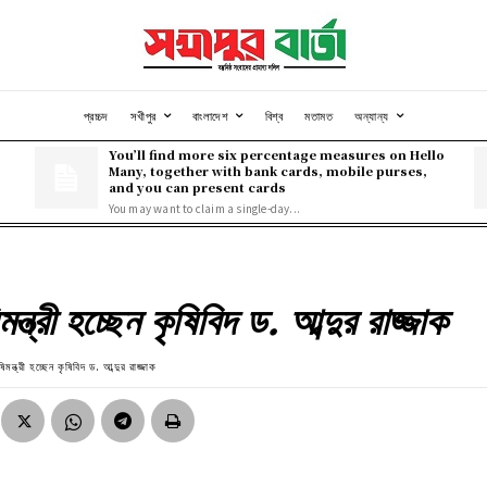
প্রচ্চদ
সখীপুর
বাংলাদেশ
বিশ্ব
মতামত
অন্যান্য
You’ll find more six percentage measures on Hello
Many, together with bank cards, mobile purses,
and you can present cards
You may want to claim a single-day...
মন্ত্রী হচ্ছেন কৃষিবিদ ড. আব্দুর রাজ্জাক
ষিমন্ত্রী হচ্ছেন কৃষিবিদ ড. আব্দুর রাজ্জাক