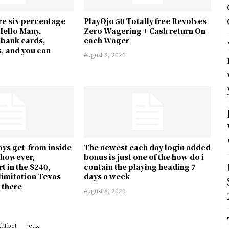
ore six percentage
PlayOjo 50 Totally free Revolves
Hello Many,
Zero Wagering + Cash return On
 bank cards,
each Wager
, and you can
August 8, 2026
s
ys get-from inside
The newest each day login added
 however,
bonus is just one of the how do i
t in the $240,
contain the playing heading 7
imitation Texas
days a week
 there
August 8, 2026
litbet
jeux