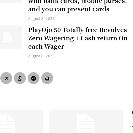
with bank cards, mobile purses,
and you can present cards
August 8, 2026
PlayOjo 50 Totally free Revolves
Zero Wagering + Cash return On
each Wager
August 8, 2026