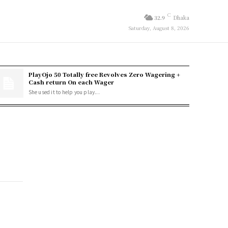
C
32.9
Dhaka
Saturday, August 8, 2026
PlayOjo 50 Totally free Revolves Zero Wagering +
Cash return On each Wager
She used it to help you play...