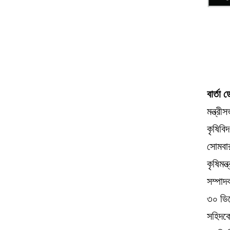
বার্তা 
মন্ত্রী
কৃষিবি
সোমবার
কৃষিমন
সম্পাদ
৩০ ডিস
সহিদকে