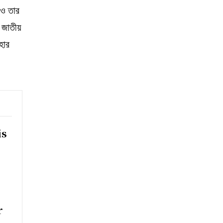
েও তার
 জাতীয়
হার
is
r