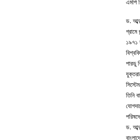
এমপি হ
ড. আব্দ
গ্রামে
১৯৭১ স
বিশ্বব
পারডু 
যুক্তরা
সিস্টে
তিনি ব
যোগদান
পরিষদে
ড. আব্
বাংলাদ