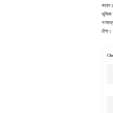
করেন। 
ভূমিকা
গণমাধ্
চাঁপা।
Che