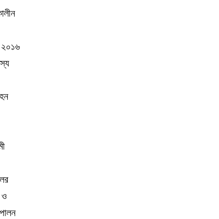
কালীন
ন। ২০১৬
স্য
 হন
মী
লের
ি ও
ব পালন