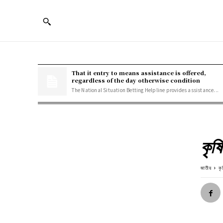
That it entry to means assistance is offered,
regardless of the day otherwise condition
The National Situation Betting Helpline provides assistance...
কৃষি
জাতীয়
কৃ