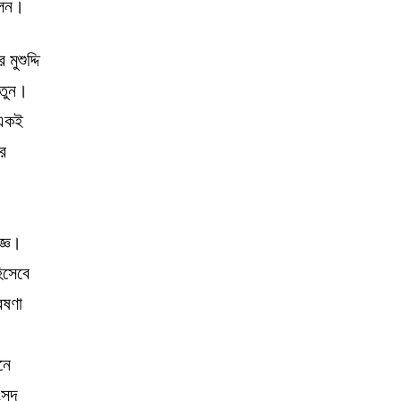
িলেন।
ুশুদ্দি
ুতুন।
 একই
ের
জ্ঞ।
িসেবে
েষণা
নে
ংসদ