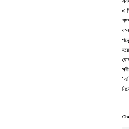
সমস
এ ব
পদপ
বলে
পড়ে
হয়ে
ঘো
সখী
‘অচ
নির
Che