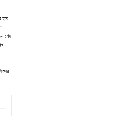
বে হবে
া
চন শেষ
িখ
,
ফিসের