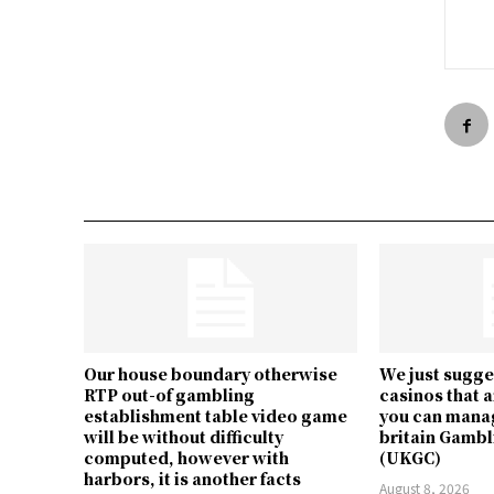
Our house boundary otherwise
We just sugg
RTP out-of gambling
casinos that 
establishment table video game
you can manag
will be without difficulty
britain Gamb
computed, however with
(UKGC)
harbors, it is another facts
August 8, 2026