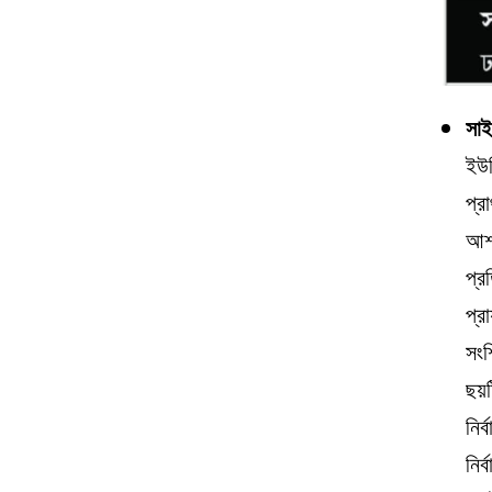
সাই
ইউন
প্র
আশা
প্র
প্র
সংশ
ছয়ট
নির
নির