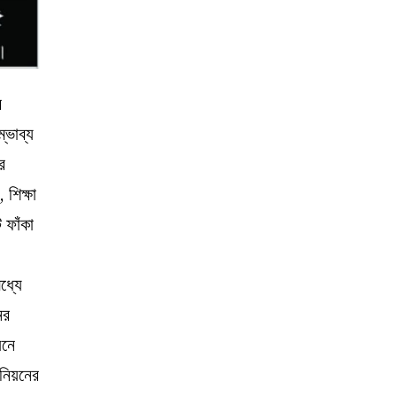
র
্ভাব্য
র
 শিক্ষা
 ফাঁকা
ধ্যে
ের
য়নে
উনিয়নের