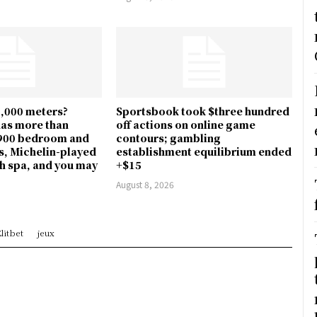
5,000 meters?
Sportsbook took $three hundred
has more than
off actions on online game
,900 bedroom and
contours; gambling
s, Michelin-played
establishment equilibrium ended
sh spa, and you may
+$15
August 8, 2026
litbet
jeux