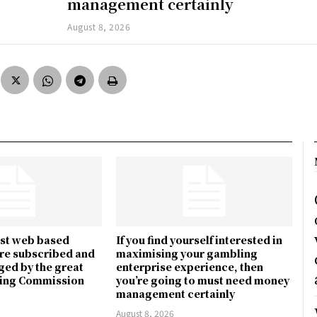
management certainly
August 8, 2026
est web based
If you find yourself interested in
are subscribed and
maximising your gambling
ed by the great
enterprise experience, then
ling Commission
you’re going to must need money
management certainly
August 8, 2026