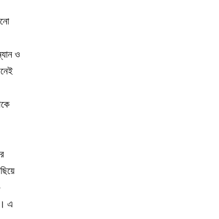
খনো
্যান ও
য়নেই
েকে
ের
িছিয়ে
-
য়। এ