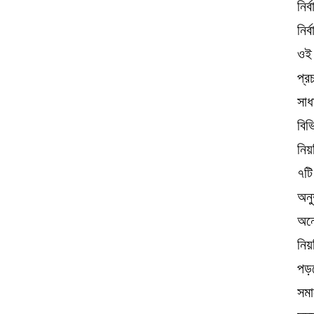
নির
নির
ওই 
প্র
সাধ
বিভ
নিয়
৭টি
অনু
অনে
নিয়
পড়ছ
সমা