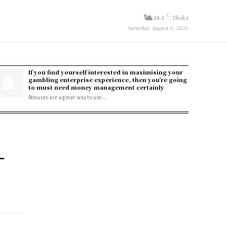
C
28.3
Dhaka
Saturday, August 8, 2026
If you find yourself interested in maximising your
gambling enterprise experience, then you’re going
to must need money management certainly
Bonuses are a great way to use...
-