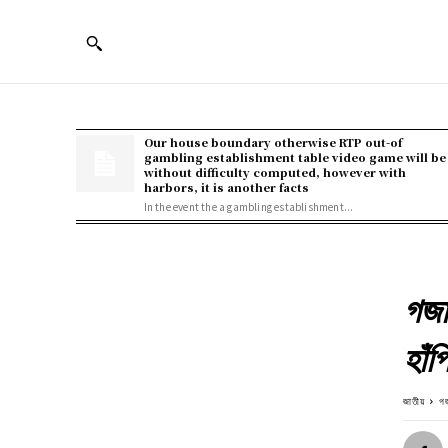
Our house boundary otherwise RTP out-of
gambling establishment table video game will be
without difficulty computed, however with
harbors, it is another facts
In the event the a gambling establishment...
গজা
হাঁপ
জাতীয়
গজ