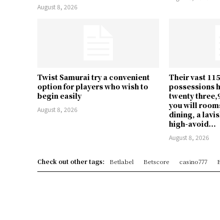
August 8, 2026
Twist Samurai try a convenient
Their vast 11
option for players who wish to
possessions 
begin easily
twenty three
you will room
August 8, 2026
dining, a lavi
high-avoid...
August 8, 2026
Check out other tags:
Betlabel
Betscore
casino777
E