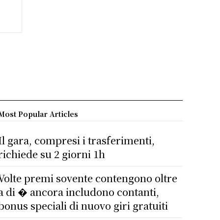
Most Popular Articles
Il gara, compresi i trasferimenti,
richiede su 2 giorni 1h
Volte premi sovente contengono oltre
a di � ancora includono contanti,
bonus speciali di nuovo giri gratuiti