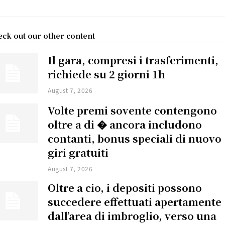
ck out our other content
Il gara, compresi i trasferimenti,
richiede su 2 giorni 1h
August 7, 2026
Volte premi sovente contengono
oltre a di � ancora includono
contanti, bonus speciali di nuovo
giri gratuiti
August 7, 2026
Oltre a cio, i depositi possono
succedere effettuati apertamente
dall’area di imbroglio, verso una