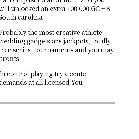
will unlocked an extra 100,000 GC + 8
South carolina
Probably the most creative athlete
wedding gadgets are jackpots, totally
free series, tournaments and you may
profits
In control playing try a center
demands at all licensed You