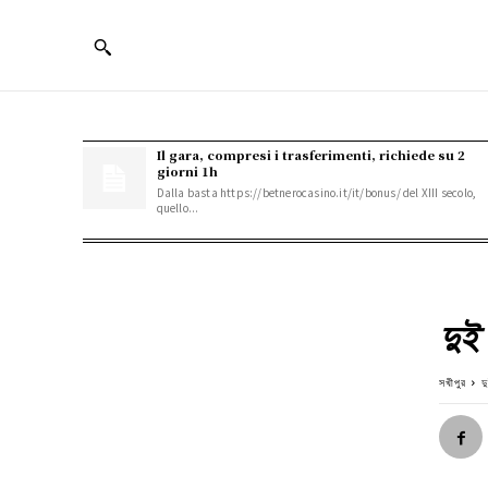
Il gara, compresi i trasferimenti, richiede su 2
giorni 1h
Dalla basta https://betnerocasino.it/it/bonus/ del XIII secolo,
quello...
দুই
সখীপুর
দ