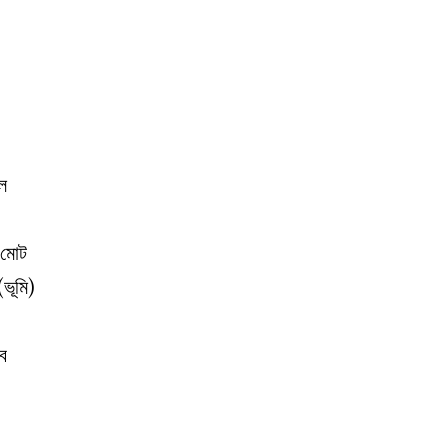
লে
 মোট
(ভূমি)
বে