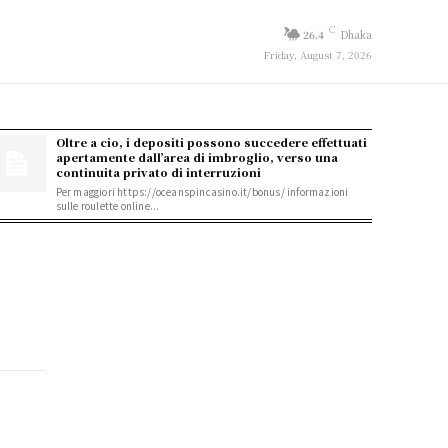
C
26.4
Dhaka
Friday, August 7, 2026
Oltre a cio, i depositi possono succedere effettuati
apertamente dall’area di imbroglio, verso una
continuita privato di interruzioni
Per maggiori https://oceanspincasino.it/bonus/ informazioni
sulle roulette online...