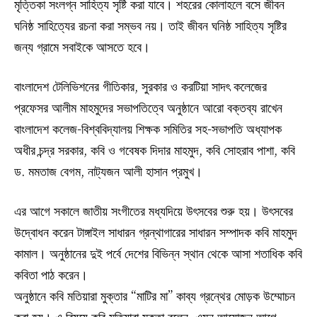
মৃত্তিকা সংলগ্ন সাহিত্য সৃষ্টি করা যাবে। শহরের কোলাহলে বসে জীবন
ঘনিষ্ঠ সাহিত্যের রচনা করা সম্ভব নয়। তাই জীবন ঘনিষ্ঠ সাহিত্য সৃষ্টির
জন্য গ্রামে সবাইকে আসতে হবে।
বাংলাদেশ টেলিভিশনের গীতিকার, সুরকার ও করটিয়া সাদৎ কলেজের
প্রফেসর আলীম মাহমুদের সভাপতিত্বে অনুষ্ঠানে আরো বক্তব্য রাখেন
বাংলাদেশ কলেজ-বিশ্ববিদ্যালয় শিক্ষক সমিতির সহ-সভাপতি অধ্যাপক
অধীর চন্দ্র সরকার, কবি ও গবেষক দিদার মাহমুদ, কবি সোহরাব পাশা, কবি
ড. মমতাজ বেগম, নাট্যজন আলী হাসান প্রমুখ।
এর আগে সকালে জাতীয় সংগীতের মধ্যদিয়ে উৎসবের শুরু হয়। উৎসবের
উদ্বোধন করেন টাঙ্গাইল সাধারন গ্রন্থাগারের সাধারন সম্পাদক কবি মাহমুদ
কামাল। অনুষ্ঠানের দুই পর্বে দেশের বিভিন্ন স্থান থেকে আসা শতাধিক কবি
কবিতা পাঠ করেন।
অনুষ্ঠানে কবি মতিয়ারা মুক্তার “মাটির মা” কাব্য গ্রন্থের মোড়ক উম্মোচন
করা হয়। এ বিষয়ে কবি মতিয়ারা মুক্তা বলেন, এমন আয়োজন আগে