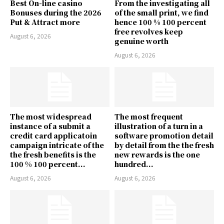
Best On-line casino
From the investigating all
Bonuses during the 2026
of the small print, we find
Put & Attract more
hence 100 % 100 percent
free revolves keep
August 6, 2026
genuine worth
August 6, 2026
The most widespread
The most frequent
instance of a submit a
illustration of a turn in a
credit card applicatoin
software promotion detail
campaign intricate of the
by detail from the the fresh
the fresh benefits is the
new rewards is the one
100 % 100 percent...
hundred...
August 6, 2026
August 6, 2026