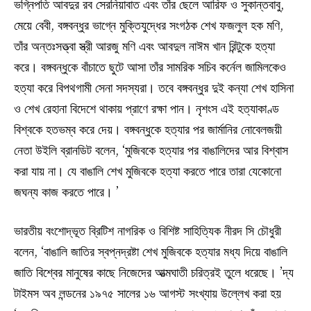
ভগ্নিপতি আবদুর রব সেরনিয়াবাত এবং তাঁর ছেলে আরিফ ও সুকান্তবাবু,
মেয়ে বেবী, বঙ্গবন্ধুর ভাগ্নে মুক্তিযুদ্ধের সংগঠক শেখ ফজলুল হক মণি,
তাঁর অন্তঃসত্ত্বা স্ত্রী আরজু মণি এবং আবদুল নাঈম খান রিন্টুকে হত্যা
করে। বঙ্গবন্ধুকে বাঁচাতে ছুটে আসা তাঁর সামরিক সচিব কর্নেল জামিলকেও
হত্যা করে বিপথগামী সেনা সদস্যরা। তবে বঙ্গবন্ধুর দুই কন্যা শেখ হাসিনা
ও শেখ রেহানা বিদেশে থাকায় প্রাণে রক্ষা পান। নৃশংস এই হত্যাকাণ্ড
বিশ্বকে হতভম্ব করে দেয়। বঙ্গবন্ধুকে হত্যার পর জার্মানির নোবেলজয়ী
নেতা উইলি ব্রানডিট বলেন, ‘মুজিবকে হত্যার পর বাঙালিদের আর বিশ্বাস
করা যায় না। যে বাঙালি শেখ মুজিবকে হত্যা করতে পারে তারা যেকোনো
জঘন্য কাজ করতে পারে। ’
ভারতীয় বংশোদ্ভূত ব্রিটিশ নাগরিক ও বিশিষ্ট সাহিত্যিক নীরদ সি চৌধুরী
বলেন, ‘বাঙালি জাতির স্বপ্নদ্রষ্টা শেখ মুজিবকে হত্যার মধ্য দিয়ে বাঙালি
জাতি বিশ্বের মানুষের কাছে নিজেদের আত্মঘাতী চরিত্রই তুলে ধরেছে। ’দ্য
টাইমস অব লন্ডনের ১৯৭৫ সালের ১৬ আগস্ট সংখ্যায় উল্লেখ করা হয়