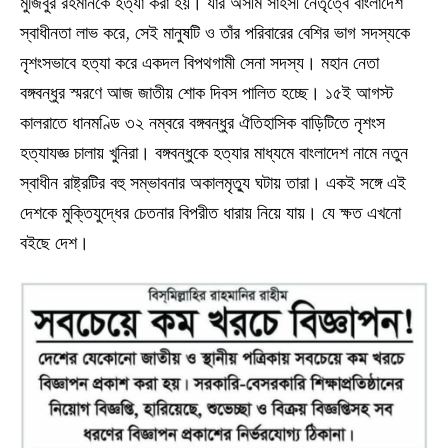
মুজিবুর রহমানকে হত্যা করা হয়। যাঁর অসীম সাহসী নেতৃত্বে বাংলাদেশ
স্বাধীনতা লাভ করে, সেই মানুষটি ও তাঁর পরিবারের বেশির ভাগ সদস্যকে
নৃশংসভাবে হত্যা করে একদল বিপথগামী সেনা সদস্য। মহান নেতা
বঙ্গবন্ধুর স্মরণে আজ জাতীয় শোক দিবস পালিত হচ্ছে। ১৫ই আগস্ট
কালরাতে ধানমণ্ডি ৩২ নম্বরে বঙ্গবন্ধুর ঐতিহাসিক বাড়িটিতে নৃশংস
হত্যাযজ্ঞ চালায় খুনিরা। বঙ্গবন্ধুকে হত্যার মাধ্যমে বাংলাদেশ নামে নতুন
স্বাধীন রাষ্ট্রটির বহু সম্ভাবনার অকালমৃত্যু ঘটায় তারা। একই সঙ্গে এই
দেশকে মুক্তিযুদ্ধের চেতনার বিপরীত ধারায় নিয়ে যায়। যে ক্ষত এখনো
বইছে দেশ।