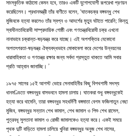
সাংস্কৃতিক কাঠামো কেমন হবে, তারও একটি যুগোপযোগী রূপরেখা প্রণয়ন
করেছিলেন। প্রধানমন্ত্রী তাঁর বাণীতে বলেন, ‘ঘাতকচক্র বঙ্গবন্ধু শেখ
মুজিবকে হত্যা করলেও তাঁর স্বপ্ন ও আদর্শের মৃত্যু ঘটাতে পারেনি; কিন্তু
স্বাধীনতাবিরোধী সাম্প্রদায়িক গোষ্ঠী এবং গণতন্ত্রবিরোধী চক্র এখনো
নানাভাবে চক্রান্ত-ষড়যন্ত্র করে যাচ্ছে। এই অপশক্তির যেকোনো
অপতৎপরতা-ষড়যন্ত্র ঐক্যবদ্ধভাবে মোকাবেলা করে দেশের উন্নয়নের
ধারাবাহিকতা ও গণতন্ত্র রক্ষার জন্য সর্বদা প্রস্তুত থাকতে আমি সবার
প্রতি আহ্বান জানাচ্ছি। ’
১৯৭৫ সালের ১৫ই আগস্ট ভোরে সেনাবাহিনীর কিছু বিপথগামী সদস্য
ধানমণ্ডিতে বঙ্গবন্ধুর বাসভবনে হামলা চালায়। ঘাতকরা শুধু বঙ্গবন্ধুকেই
হত্যা করে থামেনি, তারা বঙ্গবন্ধুর সহধর্মিণী বঙ্গমাতা বেগম ফজিলাতুন নেছা
মুজিব, বঙ্গবন্ধুর সন্তান শেখ কামাল, শেখ জামাল ও শিশু শেখ রাসেল,
পুত্রবধূ সুলতানা কামাল ও রোজী জামালকেও হত্যা করে। একই সময়ে
পৃথক দুটি বাড়িতে হামলা চালিয়ে খুনিরা বঙ্গবন্ধুর অনুজ শেখ নাসের,