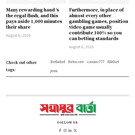
Many rewarding hand ‘s
Furthermore, in place of
the regal flush, and this
almost every other
pays aside 1,000 minutes
gambling games, position
their share
video game usually
contribute 100% so you
August 6, 2026
can betting standards
August 6, 2026
Betlabel
Betscore
casino777
Elitbet
Check out other
tags:
jeux
FOLLOW US