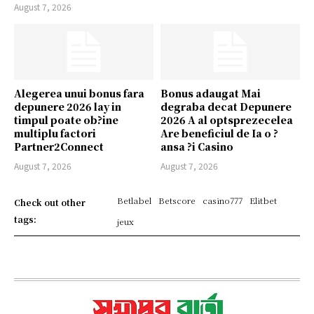
August 7, 2026
Alegerea unui bonus fara
Bonus adaugat Mai
depunere 2026 lay in
degraba decat Depunere
timpul poate ob?ine
2026 A al optsprezecelea
multiplu factori
Are beneficiul de Ia o ?
Partner2Connect
ansa ?i Casino
August 7, 2026
August 7, 2026
Betlabel
Betscore
casino777
Elitbet
Check out other
tags:
jeux