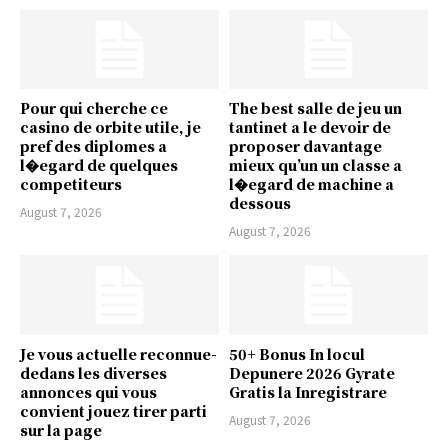
Pour qui cherche ce
The best salle de jeu un
casino de orbite utile, je
tantinet a le devoir de
pref des diplomes a
proposer davantage
l�egard de quelques
mieux qu’un un classe a
competiteurs
l�egard de machine a
dessous
August 7, 2026
August 7, 2026
Je vous actuelle reconnue-
50+ Bonus In locul
dedans les diverses
Depunere 2026 Gyrate
annonces qui vous
Gratis la Inregistrare
convient jouez tirer parti
August 7, 2026
sur la page