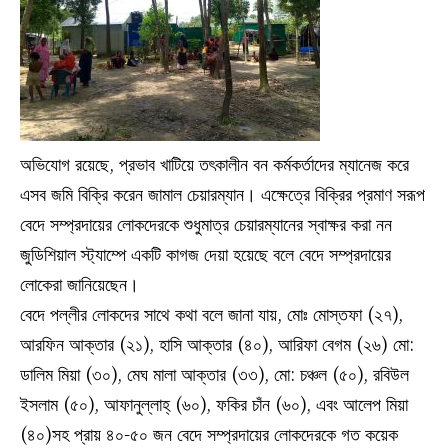
অভিযোগ রয়েছে, প্রভাব খাটিয়ে তৎকালীন বন কর্মকর্তাদের ম্যানেজ করে
এসব জমি বিক্রি করেন জামাল চেয়ারম্যান। এক্ষেত্রে বিক্রির প্রমাণ সরূপ
বেদে সম্প্রদায়ের লোকদেরকে শুধুমাত্র চেয়ারম্যানের স্বাক্ষর করা নন
জুডিশিয়াল স্ট্যাম্পে একটি কাগজ দেয়া হয়েছে বলে বেদে সম্প্রদায়ের
লোকেরা জানিয়েছেন।
বেদে পল্লীর লোকদের সাথে কথা বলে জানা যায়, মোঃ মোস্তফা (২৭),
আরফিন আক্তার (২১), হাসি আক্তার (৪০), আরিফা বেগম (২৬) মো:
ডালিম মিয়া (৩০), মেঘ মালা আক্তার (৩৩), মো: চঞ্চল (৫০), রবিউল
ইসলাম (৫০), আফানুল্লাহ্ (৬০), ফকির চাঁন (৬০), এবং আলেপ মিয়া
(৪০)সহ প্রায় ৪০-৫০ জন বেদে সম্প্রদায়ের লোকদেরকে গত কয়েক