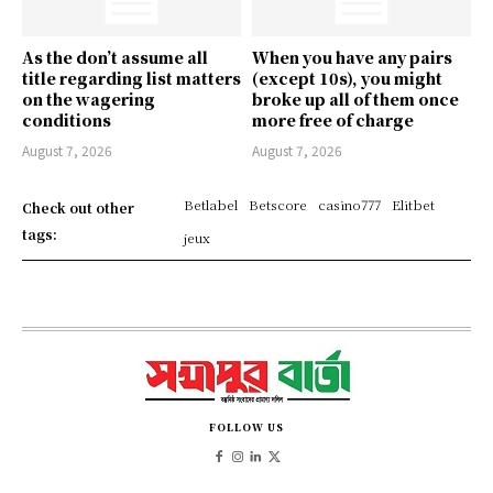
As the don’t assume all
When you have any pairs
title regarding list matters
(except 10s), you might
on the wagering
broke up all of them once
conditions
more free of charge
August 7, 2026
August 7, 2026
Betlabel
Betscore
casino777
Elitbet
Check out other
tags:
jeux
FOLLOW US