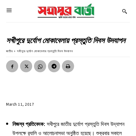
সখীপুরে দুর্যোগ মোকাবেলায় প্রস্তুতি দিবস উদযাপন
জাতীয়
সখীপুরে দুর্যোগ মোকাবেলায় প্রস্তুতি দিবস উদযাপন
March 11, 2017
নিজস্ব প্রতিবেদক:
সখীপুরে জাতীয় দুর্যোগ প্রস্তুতি দিবস উদ্যাপন
উপলক্ষে র‌্যালি ও আলোচনাসভা অনুষ্ঠিত হয়েছে। শুক্রবার সকালে