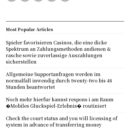
Most Popular Articles
Spieler favorisieren Casinos, die eine dicke
Spektrum an Zahlungsmethoden andienen &
rasche sowie zuverlassige Auszahlungen
sicherstellen
Allgemeine Supportanfragen werden im
normalfall inwendig durch twenty-two bis 48
Stunden beantwortet
Noch mehr hierfur kannst respons i am Raum
�Mobiles Gluckspiel-Erlebnis� routiniert
Check the court status and you will licensing of
system in advance of transferring money