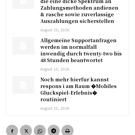
die eine dicke Spektrum an
Zahlungsmethoden andienen
& rasche sowie zuverlassige
Auszahlungen sicherstellen
August 10, 2026
Allgemeine Supportanfragen
werden im normalfall
inwendig durch twenty-two bis
48 Stunden beantwortet
August 10, 2026
Noch mehr hierfur kannst
respons i am Raum �Mobiles
Gluckspiel-Erlebnis�
routiniert
August 10, 2026