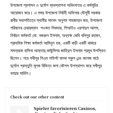
উপজেলা প্রশাসন ও দুর্যোগ ব্যবস্থাপনা অধিদফতর এ কর্মসূচির
আয়োজন করে। এ সময় উপজেলা নির্বাহী অফিসার মৌসুমী সরকার
রাখীর সভাপতিত্বে স্থানীয় সাংসদ অনুপম শাহজাহান জয়, উপজেলা
পরিষদের চেয়ারম্যান শওকত সিকদার, পিআইও এরশাদুল আলম,
নির্বাচন কর্মকর্তা মো. নজরুল ইসলাম, অধ্যক্ষ কেবি খলিলুর রহমান,
প্রাথমিক শিক্ষা কর্মকর্তা আমিনুল হক, একটি বাড়ী একটি খামারে
সমন্বয়ক হাসিনা আক্তার,কাউন্সিলর জাহিদুল ইসলাম প্রমুখ উপস্থিত
ছিলেন। পরে সখীপুর পিএম পাইলট বালক স্কুল এন্ড কলেজ মাঠে
দুর্যোগ প্রস্তুতি মূলক বিভিন্ন কলা কৌশল উপস্থাপন করে সখীপুর
ফায়ার সার্ভিস।
Check out our other content
Spieler favorisieren Casinos,