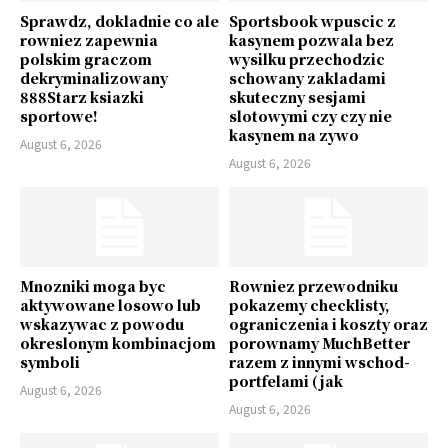
Sprawdz, dokladnie co ale
Sportsbook wpuscic z
rowniez zapewnia
kasynem pozwala bez
polskim graczom
wysilku przechodzic
dekryminalizowany
schowany zakladami
888Starz ksiazki
skuteczny sesjami
sportowe!
slotowymi czy czy nie
kasynem na zywo
August 6, 2026
August 6, 2026
Mnozniki moga byc
Rowniez przewodniku
aktywowane losowo lub
pokazemy checklisty,
wskazywac z powodu
ograniczenia i koszty oraz
okreslonym kombinacjom
porownamy MuchBetter
symboli
razem z innymi wschod-
portfelami (jak
August 6, 2026
August 6, 2026