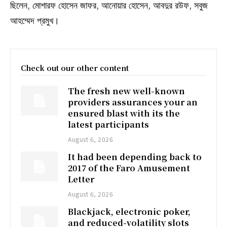
ছিলেন, মোশারফ হোসেন জাফর, আনোয়ার হোসেন, আবদুর রউফ, সবুজ
আহম্মেদ প্রমুখ।
Check out our other content
The fresh new well-known
providers assurances your an
ensured blast with its the
latest participants
August 6, 2026
It had been depending back to
2017 of the Faro Amusement
Letter
August 6, 2026
Blackjack, electronic poker,
and reduced-volatility slots