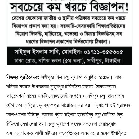
নিজস্ব প্রতিবেদক:
সখীপুরে ফ্রি চক্ষু ক্যাম্প অনুষ্ঠিত হয়েছে। আজ
শনিবার সকালে উপজেলার কুতুবপুর চারিবাইদা বাজারে ‘মানবকল্যাণ
ফাউন্ডেশন’ নামের একটি স্বেচ্ছাসেবী সংগঠন ও সখীপুর চক্ষু হাসপাতাল
যৌথভাবে এ ফ্রি চক্ষু ক্যাম্পের আয়োজন করা হয়। ক্যাম্পে ওই গ্রামসহ
আশ-পাশের বিভিন্ন গ্রামের প্রায় দুইশত হতদরিদ্র চক্ষু রোগীকে ফ্রি
চিকিৎসা সেবা দেয়া হয়। চক্ষু ক্যাম্পে সাবেক উপজেলা চেয়ারম্যান
এস.এম.শওকত আলী মাষ্টারের সভাপতিত্বে অন্যানদের মধ্যে উপস্থিত