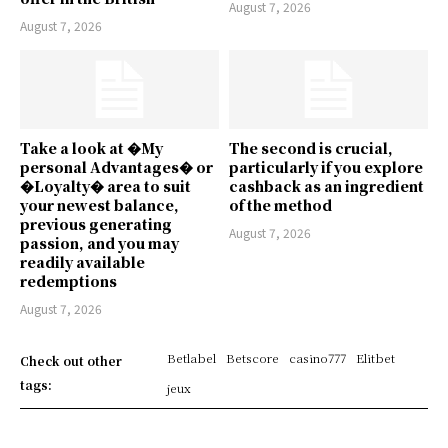
August 7, 2026
August 7, 2026
Take a look at �My
The second is crucial,
personal Advantages� or
particularly if you explore
�Loyalty� area to suit
cashback as an ingredient
your newest balance,
of the method
previous generating
August 7, 2026
passion, and you may
readily available
redemptions
August 7, 2026
Betlabel
Betscore
casino777
Elitbet
Check out other
tags:
jeux