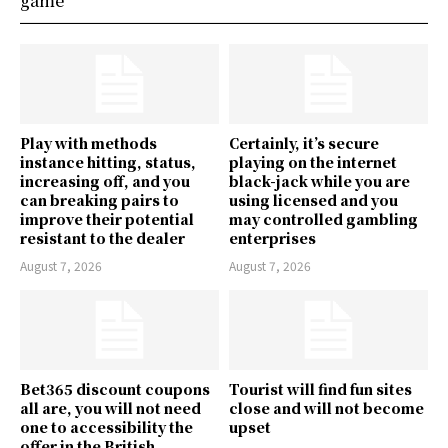
game
Play with methods
Certainly, it’s secure
instance hitting, status,
playing on the internet
increasing off, and you
black-jack while you are
can breaking pairs to
using licensed and you
improve their potential
may controlled gambling
resistant to the dealer
enterprises
August 7, 2026
August 7, 2026
Bet365 discount coupons
Tourist will find fun sites
all are, you will not need
close and will not become
one to accessibility the
upset
offer in the British