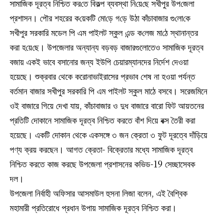
সামা‌জিক দূরত্ব নি‌শ্চিত কর‌তে ‌বিকল্প ব্যবস্থা নি‌য়ে‌ছে সখীপুর উপ‌জেলা
প্রশাসন। পৌর শহরের ক‌য়েক‌টি মো‌ড়ে গ‌ড়ে উঠা কাঁচাবাজার গু‌লো‌কে
সখীপুর সরকা‌রি মডেল পি এম পাইলট স্কুল এন্ড ক‌লেজ মা‌ঠে স্থানান্তর
করা হ‌য়ে‌ছে। উপজেলার অন্যান্য বড়বড় বাজারগুলোতেও সামা‌জিক দূরত্ব
বজায় একই ভাবে বসানোর জন্য ইউপি চেয়ারম্যানদের নির্দেশ দেওয়া
হয়েছে। শুক্রবার থেকে করোনাভাইরাসের প্রভাব শেষ না হওয়া পর্যন্ত
বর্তমান বাজার সখীপুর সরকারি পি এম পাইলট স্কুল মাঠে বসবে। সরেজমিনে
ওই বাজারে গিয়ে দেখা যায়, কাঁচাবাজার ও দুধ বাজারে বারো ফিট আয়তনের
প্রতিটি দোকানে সামাজিক দূরত্ব নিশ্চিত করতে বাঁশ দিয়ে বক্স তৈরী করা
হয়েছে। একটি দোকান থেকে একসঙ্গে ৩ জন ক্রেতা ৩ ফুট দূরত্বে দাঁড়িয়ে
পণ্য ক্রয় করছেন। আগত ক্রেতা- বিক্রেতার মধ্যে সামাজিক দূরত্ব
নিশ্চিত করতে কাজ করছে উপজেলা প্রশাসনের কভিড-19 সেচ্ছাসেবক
দল।
উপজেলা নির্বাহী অফিসার আসমাউল হুসনা লিজা বলেন, এই বৈশ্বিক
মহামারী প্রতিরোধে প্রধান উপায় সামাজিক দূরত্ব নিশ্চিত করা।