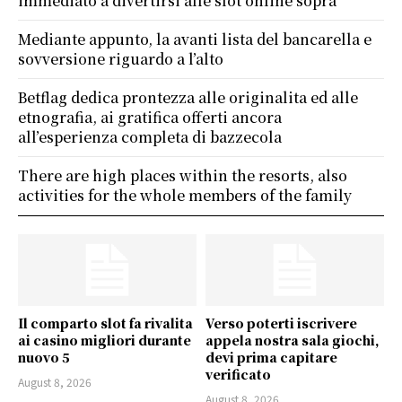
immediato a divertirsi alle slot online sopra
Mediante appunto, la avanti lista del bancarella e
sovversione riguardo a l’alto
Betflag dedica prontezza alle originalita ed alle
etnografia, ai gratifica offerti ancora
all’esperienza completa di bazzecola
There are high places within the resorts, also
activities for the whole members of the family
Il comparto slot fa rivalita
Verso poterti iscrivere
ai casino migliori durante
appela nostra sala giochi,
nuovo 5
devi prima capitare
verificato
August 8, 2026
August 8, 2026