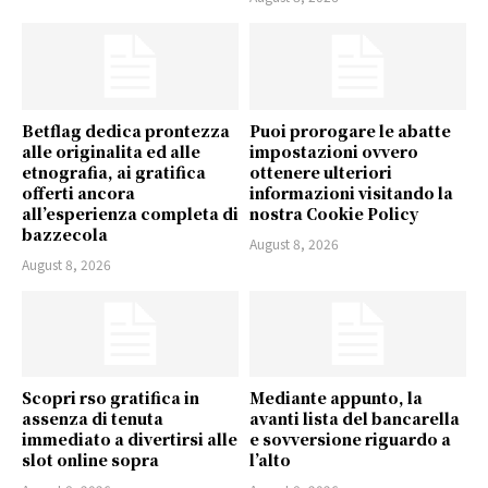
Betflag dedica prontezza
Puoi prorogare le abatte
alle originalita ed alle
impostazioni ovvero
etnografia, ai gratifica
ottenere ulteriori
offerti ancora
informazioni visitando la
all’esperienza completa di
nostra Cookie Policy
bazzecola
August 8, 2026
August 8, 2026
Scopri rso gratifica in
Mediante appunto, la
assenza di tenuta
avanti lista del bancarella
immediato a divertirsi alle
e sovversione riguardo a
slot online sopra
l’alto