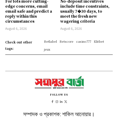
For lots more cutting-
No-deposit incentives
edge concerns, email
include time constraints,
email safe and predict a
usually 7�30 days, to
reply within this
meet the fresh new
circumstances
wagering criteria
August 6, 2026
August 6, 2026
Betlabel
Betscore
casino777
Elitbet
Check out other
tags:
jeux
FOLLOW US
সম্পাদক ও প্রকাশক: শাকিল আনোয়ার।