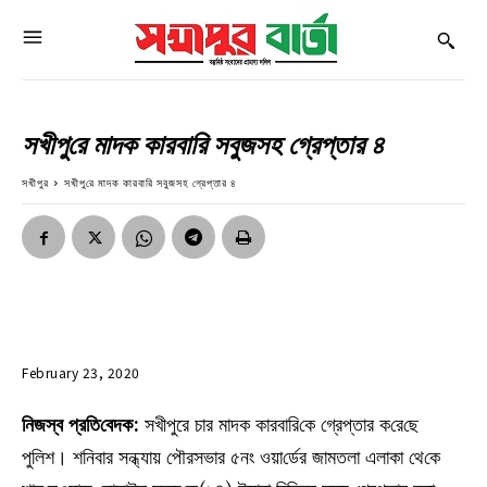
সখীপু‌রে মাদক কারবা‌রি সবুজসহ গ্রেপ্তার ৪
সখীপুর
সখীপু‌রে মাদক কারবা‌রি সবুজসহ গ্রেপ্তার ৪
February 23, 2020
‌নিজস্ব প্র‌তি‌বেদক:
সখীপুরে চার মাদক কারবা‌রি‌কে গ্রেপ্তার ক‌রে‌ছে
পু‌লিশ। শ‌নিবার সন্ধ্যায় পৌরসভার ৫নং ওয়া‌র্ডের জামতলা এলাকা থে‌কে