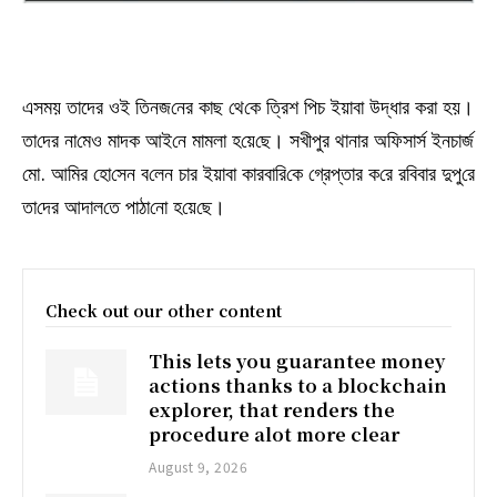
এসময় তাদের ওই তিনজ‌নের কাছ থে‌কে ত্রিশ পিচ ইয়াবা উদ্ধার করা হ‌য়।
তা‌দের না‌মেও মাদক আই‌নে মামলা হ‌য়ে‌ছে। সখীপুর থানার অ‌ফিসার্স ইনচার্জ
মো. আমির হো‌সেন ব‌লেন চার ইয়াবা কারবারি‌কে গ্রেপ্তার ক‌রে র‌বিবার দুপু‌রে
তা‌দের আদাল‌তে পাঠা‌নো হ‌য়ে‌ছে।
Check out our other content
This lets you guarantee money
actions thanks to a blockchain
explorer, that renders the
procedure alot more clear
August 9, 2026