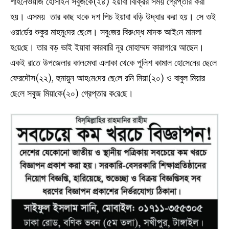
শাহ‌নেওয়াজ হোসাইন সবুজ‌কে(২৪) ইয়াবা বি‌ক্রির সময় গ্রেপ্তার করা
হয়। এসময় তার কাছ থ‌কে দশ পিচ ইয়াবা ব‌ড়ি উদ্ধার করা হয়। সে ওই
ওয়া‌র্ডের শুকুর মাহমু‌দের ছে‌লে। সবু‌জের বিরু‌দ্ধে মাদক আই‌নে মামলা
হ‌য়ে‌ছে। তার বড় ভাই ইয়াবা কারবারি নূর মোহাম্মদ কারাগা‌রে আছেন।
একই রা‌তে উপজেলার কাল‌মেঘা এলাকা থে‌কে পু‌লিশ কামাল হো‌সে‌নের ছে‌লে
ফেরদৌস(২২), হুমায়ুন আহ‌মে‌দের ছে‌লে র‌নি মিয়া(২০) ও বাবুল মিয়ার
ছে‌লে সবুজ মিয়া‌কে(২০) গ্রেপ্তার ক‌রে‌ছে।