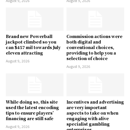
August 9, 2026
August 9, 2026
Brand new Powerball
Commission actions were
jackpot climbed so you
both digital and
can $457 mil towards July
conventional choices,
eleven attracting
providing to help you a
selection of choice
August 9, 2026
August 9, 2026
While doing so, this site
Incentives and advertising
used the latest encoding
are very important
tips to ensure players’
aspects to take on when
financing are still safe
engaging with alive
specialist gambling
August 9, 2026
enterprises