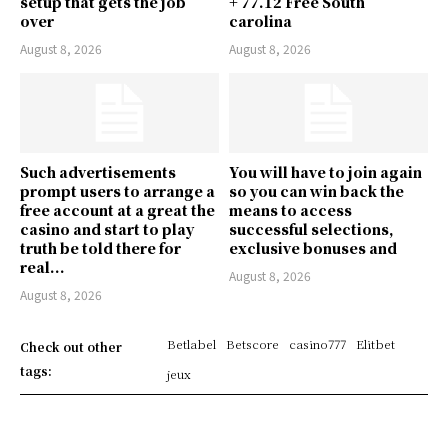
setup that gets the job
+ 77.12 Free South
over
carolina
August 8, 2026
August 8, 2026
Such advertisements
You will have to join again
prompt users to arrange a
so you can win back the
free account at a great the
means to access
casino and start to play
successful selections,
truth be told there for
exclusive bonuses and
real...
August 8, 2026
August 8, 2026
Betlabel
Betscore
casino777
Elitbet
Check out other
tags:
jeux