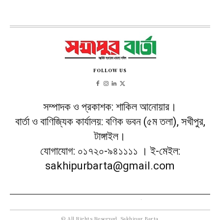
FOLLOW US
সম্পাদক ও প্রকাশক: শাকিল আনোয়ার।
বার্তা ও বাণিজ্যিক কার্যালয়: বণিক ভবন (৫ম তলা), সখীপুর,
টাঙ্গাইল।
যোগাযোগ: ০১৭২০-৯৪১১১১ । ই-মেইল:
sakhipurbarta@gmail.com
© All Rights Reserved, Sakhipur Barta