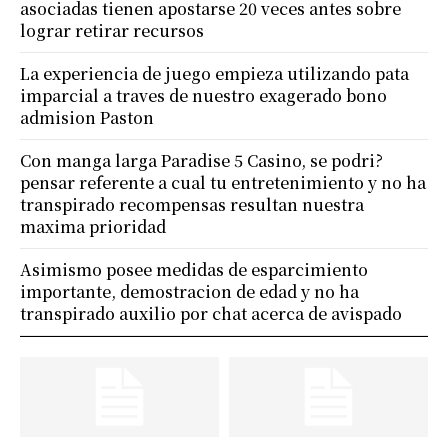
asociadas tienen apostarse 20 veces antes sobre
lograr retirar recursos
La experiencia de juego empieza utilizando pata
imparcial a traves de nuestro exagerado bono
admision Paston
Con manga larga Paradise 5 Casino, se podri?
pensar referente a cual tu entretenimiento y no ha
transpirado recompensas resultan nuestra
maxima prioridad
Asimismo posee medidas de esparcimiento
importante, demostracion de edad y no ha
transpirado auxilio por chat acerca de avispado