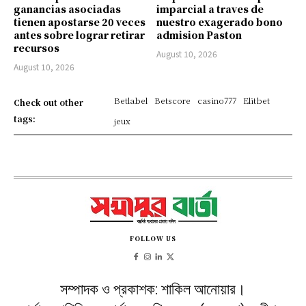
ganancias asociadas
imparcial a traves de
tienen apostarse 20 veces
nuestro exagerado bono
antes sobre lograr retirar
admision Paston
recursos
August 10, 2026
August 10, 2026
Betlabel
Betscore
casino777
Elitbet
Check out other
tags:
jeux
FOLLOW US
সম্পাদক ও প্রকাশক: শাকিল আনোয়ার।