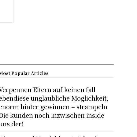
Most Popular Articles
Verpennen Eltern auf keinen fall
ebendiese unglaubliche Moglichkeit,
enorm hinter gewinnen – strampeln
Die kunden noch inzwischen inside
uns der!