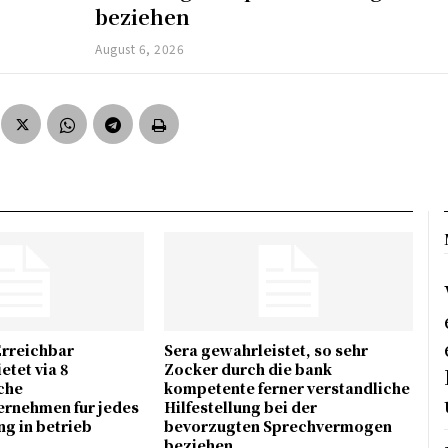
beziehen
August 6, 2026
Erreichbar
Sera gewahrleistet, so sehr
etet via 8
Zocker durch die bank
che
kompetente ferner verstandliche
ernehmen fur jedes
Hilfestellung bei der
ng in betrieb
bevorzugten Sprechvermogen
beziehen