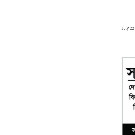
July 22