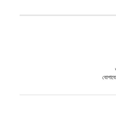
যোগায