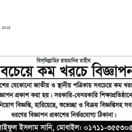
, 2018