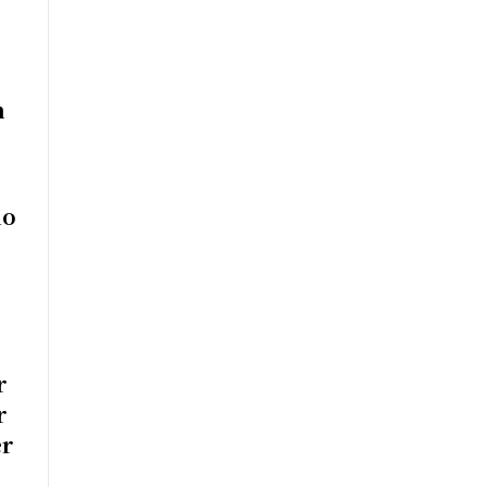
n
no
r
r
er