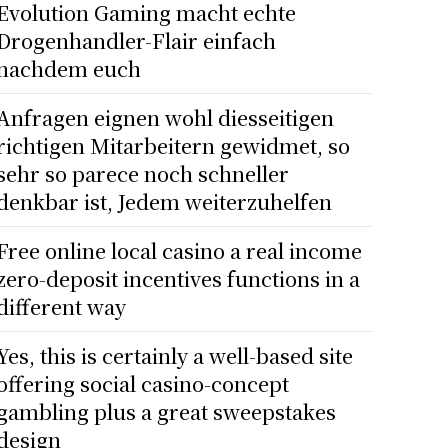
Evolution Gaming macht echte
Drogenhandler-Flair einfach
nachdem euch
Anfragen eignen wohl diesseitigen
richtigen Mitarbeitern gewidmet, so
sehr so parece noch schneller
denkbar ist, Jedem weiterzuhelfen
Free online local casino a real income
zero-deposit incentives functions in a
different way
Yes, this is certainly a well-based site
offering social casino-concept
gambling plus a great sweepstakes
design