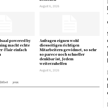
August 6, 2026
elsaal powered by
Anfragen eignen wohl
ming macht echte
diesseitigen richtigen
-Flair einfach
Mitarbeitern gewidmet, so sehr
h
so parece noch schneller
denkbar ist, Jedem
weiterzuhelfen
August 6, 2026
litbet
jeux