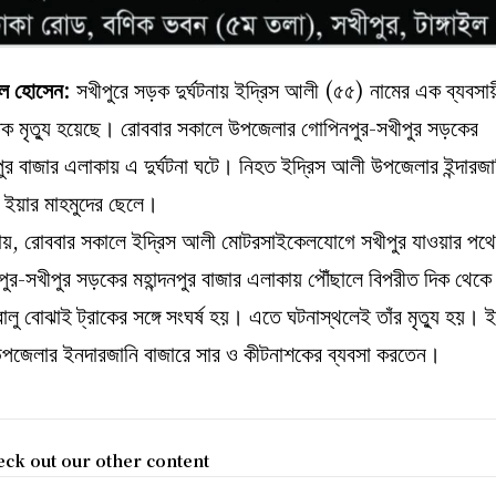
ল হোসেন:
সখীপুরে সড়ক দুর্ঘটনায় ইদ্রিস আলী (৫৫) নামের এক ব্যবসা
্তিক মৃত্যু হয়েছে। রোববার সকালে উপজেলার গোপিনপুর-সখীপুর সড়কের
নপুর বাজার এলাকায় এ দুর্ঘটনা ঘটে। নিহত ইদ্রিস আলী উপজেলার ইন্দারজা
র ইয়ার মাহমুদের ছেলে।
যায়, রোববার সকালে ইদ্রিস আলী মোটরসাইকেলযোগে সখীপুর যাওয়ার পথ
ুর-সখীপুর সড়কের মহান্দনপুর বাজার এলাকায় পৌঁছালে বিপরীত দিক থেক
ালু বোঝাই ট্রাকের সঙ্গে সংঘর্ষ হয়। এতে ঘটনাস্থলেই তাঁর মৃত্যু হয়। ই
পজেলার ইনদারজানি বাজারে সার ও কীটনাশকের ব্যবসা করতেন।
ck out our other content