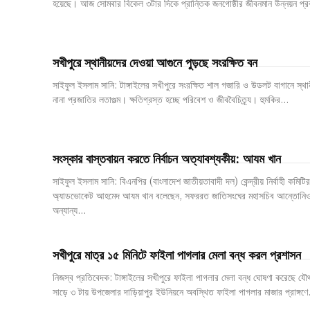
হয়েছে। আজ সোমবার বিকেল ৩টার দিকে প্রান্তিক জনগোষ্ঠীর জীবনমান উন্নয়ন প্রক
সখীপুরে স্থানীয়দের দেওয়া আগুনে পুড়ছে সংরক্ষিত বন
সাইফুল ইসলাম সানি: টাঙ্গাইলের সখীপুরে সংরক্ষিত শাল গজারি ও উডলট বাগানে স্থ
নানা প্রজাতির লতাগুল্ম। ক্ষতিগ্রস্ত হচ্ছে পরিবেশ ও জীববৈচিত্র্য। হুমকির...
সংস্কার বাস্তবায়ন করতে নির্বাচন অত্যাবশ্যকীয়: আযম খান
সাইফুল ইসলাম সানি: বিএনপির (বাংলাদেশ জাতীয়তাবাদী দল) কেন্দ্রীয় নির্বাহী কমিটির
অ্যাডভোকেট আহমেদ আযম খান বলেছেন, সফররত জাতিসংঘের মহাসচিব আন্তোনিও
অন্যান্য...
সখীপুরে মাত্র ১৫ মিনিটে ফাইলা পাগলার মেলা বন্ধ করল প্রশাসন
নিজস্ব প্রতিবেদক: টাঙ্গাইলের সখীপুরে ফাইলা পাগলার মেলা বন্ধ ঘোষণা করেছে য
সাড়ে ৩ টায় উপজেলার দাড়িয়াপুর ইউনিয়নে অবস্থিত ফাইলা পাগলার মাজার প্রাঙ্গণে.