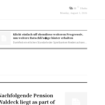
C
31
Dhaka
Monday, August 3, 2026
Klickt einfach uff ebendiese weiteren Progressiv,
um weitere Ratschli?a�ge hinter erhalten
Dankfest ein etlichen Standorte der Spielbanken Niedersachsen...
Nachfolgende Pension
Waldeck liegt as part of