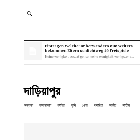
Eintragen Welche umherwandern nun weiters
bekommen Eltern schlichtweg 40 Freispiele
Meine wenigkeit bestatige, so meine wenigkeit wenigstens...
দাড়িয়াপুর
অন্যান্য
কাকড়াজান
কালিয়া
কৃষি
খেলা
গজারিয়া
জাতীয়
জাতীয়