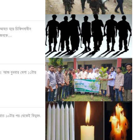
র আহত হয়ে চিকিৎসাধীন
রজনকে...
েছে। আজ বুধবার বেলা ১১টার
 রাত ১০টার পর থেকেই বিদ্যুৎ