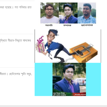
ন করা হয়েছে। গত শনিবার রাত
ৃদ্ধিতে নীরবে-নিভৃতে মাদকের
মীয়তা। ছোটবেলার স্মৃতি মধুর,