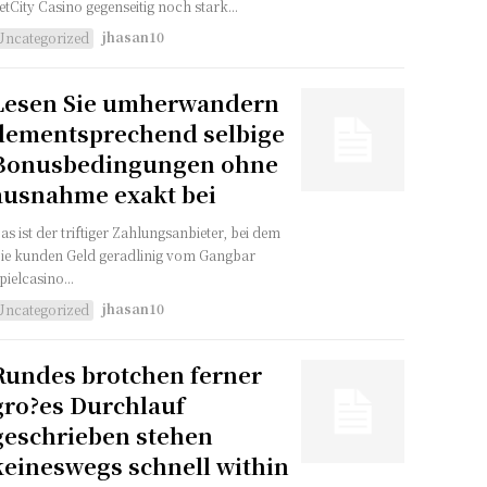
etCity Casino gegenseitig noch stark...
jhasan10
Uncategorized
Lesen Sie umherwandern
dementsprechend selbige
Bonusbedingungen ohne
ausnahme exakt bei
as ist der triftiger Zahlungsanbieter, bei dem
ie kunden Geld geradlinig vom Gangbar
pielcasino...
jhasan10
Uncategorized
Rundes brotchen ferner
gro?es Durchlauf
geschrieben stehen
keineswegs schnell within